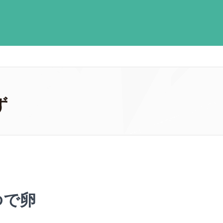
ず
ゆで卵