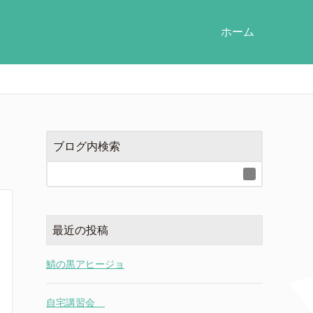
ホーム
ブログ内検索
最近の投稿
鯖の黒アヒージョ
自宅講習会