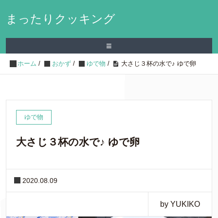
まったりクッキング
≡
ホーム
/
おかず
/
ゆで物
/
大さじ３杯の水で♪ ゆで卵
ゆで物
大さじ３杯の水で♪ ゆで卵
2020.08.09
by YUKIKO