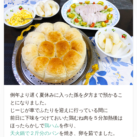
例年より遅く夏休みに入った孫を夕方まで預かるこ
とになりました。
じーじが車でふたりを迎えに行っている間に
前日に下味をつけておいた鶏むね肉を５分加熱後は
ほったらかしで
鶏ハム
を作り、
天火鍋で２斤分のパン
を焼き、卵を茹でました。