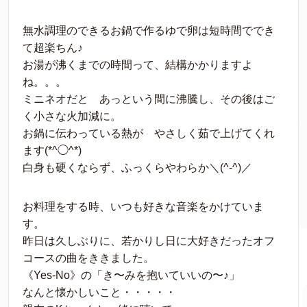
無水調理のできるお鍋で作るゆで卵は短時間ででき
て超楽ちん♪
お湯が沸くまでの時間って、結構かかりますよ
ね。。。
ミニネオだと あっという間に沸騰し、その後はご
く小さな火加減に。
お鍋に伝わっている熱が やさしく茹で上げてくれ
ます(*^◯^*)
白身も硬くならず、ふっくらやわらか＼(^-^)／
お料理をする時、いつも好きな音楽をかけていま
す。
昨日は久しぶりに、若かりし日に大好きだったオフ
コースの曲をききました。
《Yes-No》の「き〜みを抱いていいの〜♪」
なんと懐かしいこと・・・・・