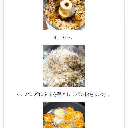
３、ガ〜。
４、パン粉にタネを落としてパン粉をまぶす。