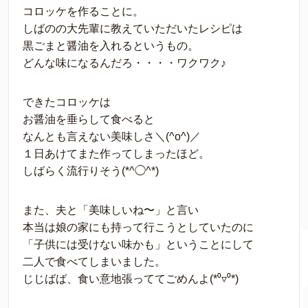
コロッケを作ることに。
しばのの大先輩に教えていただいたレシピは
黒ごまと醤油を入れるというもの。
どんな味になるんだろ・・・・ワクワク♪
できたコロッケは
お醤油を垂らして食べると
なんとも言えない美味しさ＼(^o^)／
１日あけてまた作ってしまったほど。
しばらく流行りそう(*^◯^*)
また、夫と「美味しいね〜」と言い
本当は娘の家にも持って行こうとしていたのに
「子供には受けない味かも」ということにして
二人で食べてしまいました。
じじばば、食い意地張っててごめんよ(*⁰▿⁰*)