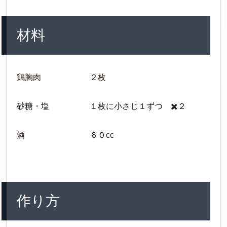
材料
鶏胸肉 ２枚
砂糖・塩 １枚に小さじ１ずつ ✖️２
酒 ６０cc
作り方