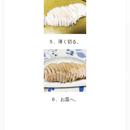
５、薄く切る。
６、お皿へ。