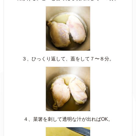
３、ひっくり返して、蓋をして７〜８分。
４、菜箸を刺して透明な汁が出ればOK。