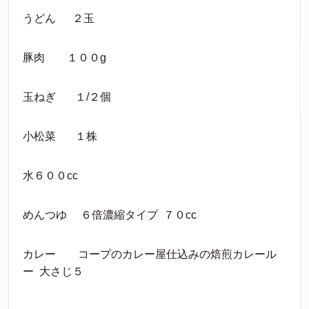
うどん ２玉
豚肉 １００g
玉ねぎ １/２個
小松菜 １株
水６００cc
めんつゆ ６倍濃縮タイプ ７０cc
カレー コープのカレー屋仕込みの焙煎カレール
ー 大さじ５