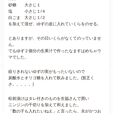
砂糖 大さじ１
塩 小さじ１/４
白ごま 大さじ１/２
を加えて混ぜ、ゆずの皮に入れていくらをのせる。
とありますが、その日いくらがなくてのっていませ
ん。
でもゆず２個分の生果汁で作ったなますはめちゃウ
マでした。
絞りきれないゆずの実がもったいないので
炭酸水とオリゴ糖を入れて飲みました。(貧乏く
さ。。。。。)
松前漬けはタレ付きのものを生協さんで買い
ニンジンの千切りを加えて和えました。
「数の子も入れたいねえ」と言ったら、夫がかつお