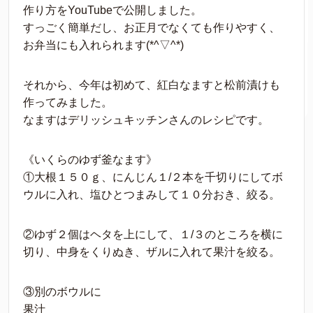
作り方をYouTubeで公開しました。
すっごく簡単だし、お正月でなくても作りやすく、
お弁当にも入れられます(*^▽^*)
それから、今年は初めて、紅白なますと松前漬けも
作ってみました。
なますはデリッシュキッチンさんのレシピです。
《いくらのゆず釜なます》
①大根１５０ｇ、にんじん１/２本を千切りにしてボ
ウルに入れ、塩ひとつまみして１０分おき、絞る。
②ゆず２個はヘタを上にして、１/３のところを横に
切り、中身をくりぬき、ザルに入れて果汁を絞る。
③別のボウルに
果汁