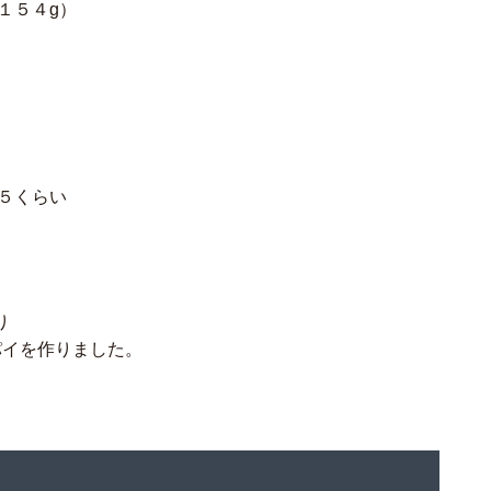
４g）
くらい
り
パイを作りました。