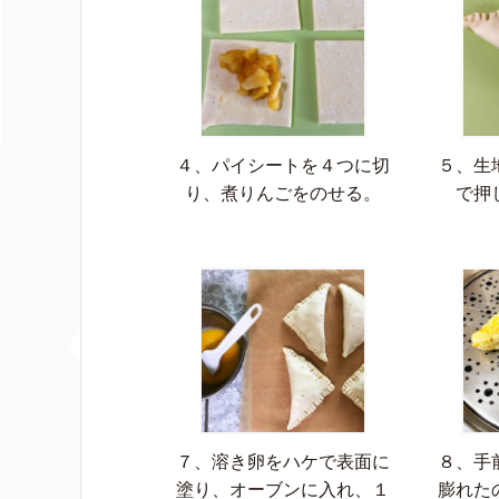
４、パイシートを４つに切
５、生
り、煮りんごをのせる。
で押
７、溶き卵をハケで表面に
８、手
塗り、オーブンに入れ、１
膨れた