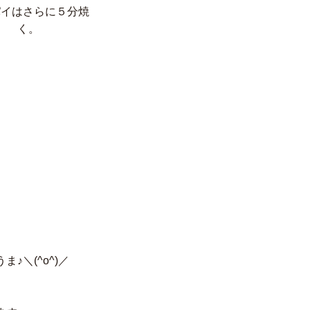
パイはさらに５分焼
く。
♪＼(^o^)／
。