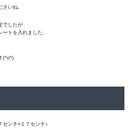
ださいね。
定でしたが
レートを入れました。
^o^)
チ×１７センチ）