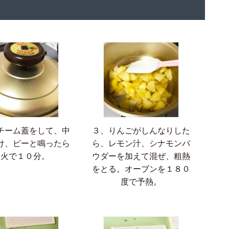
チーム蓋をして、中
３、りんごがしんなりした
け、ピーと鳴ったら
ら、レモン汁、シナモンパ
弱火で１０分。
ウダーを加えて混ぜ、粗熱
をとる。オーブンを１８０
度で予熱。