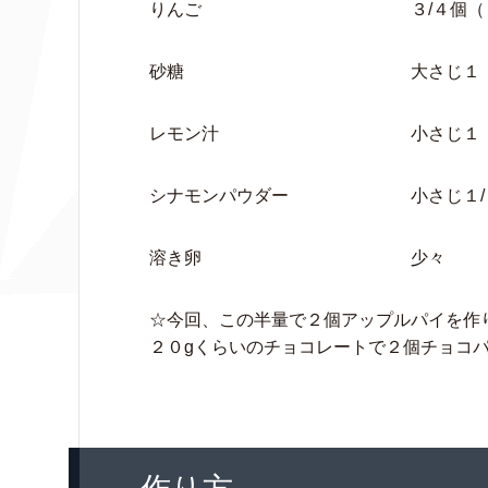
りんご ３/４個（１５
砂糖 大さじ１
レモン汁 小さじ１
シナモンパウダー 小さじ１/５
溶き卵 少々
☆今回、この半量で２個アップルパイを作
２０gくらいのチョコレートで２個チョコ