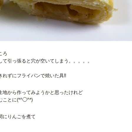
ころ
して引っ張ると穴が空いてしまう。。。。。
れずにフライパンで焼いた具‼︎
生地から作ってみようかと思ったけれど
に(*^◯^*)
間にりんごを煮て