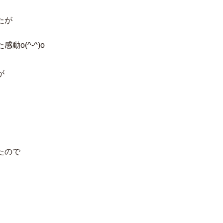
たが
o(^-^)o
が
たので